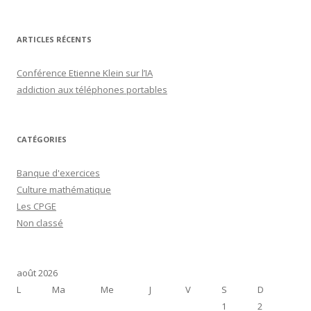
ARTICLES RÉCENTS
Conférence Etienne Klein sur l’IA
addiction aux téléphones portables
CATÉGORIES
Banque d'exercices
Culture mathématique
Les CPGE
Non classé
août 2026
L
Ma
Me
J
V
S
D
1
2